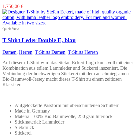
Dieses
1.750,00
€
Produkt
weist
mehrere
Varianten
Quick View
auf.
Die
T-Shirt Leder Double E, blau
Optionen
können
Damen
,
Herren
,
T-Shirts Damen
,
T-Shirts Herren
auf
der
Auf diesem T-Shirt wird das Stefan Eckert Logo kunstvoll mit einer
Produktseite
Kombination aus edlem Lammleder und Stickerei inszeniert. Die
gewählt
Verbindung der hochwertigen Stickerei mit dem anschmiegsamen
werden
Bio-Baumwoll-Jersey macht dieses T-Shirt zu einem zeitlosen
Klassiker.
Aufgelockerte Passform mit überschnittenen Schultern
Made in Germany
Material 100% Bio-Baumwolle, 250 gsm Interlock
Stickmaterial: Lammleder
Siebdruck
Stickerei