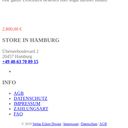
Dieses
2.800,00
€
Produkt
weist
STORE IN HAMBURG
mehrere
Varianten
Überseeboulevard 2
auf.
20457 Hamburg
Die
+49 40-63 70 89 15
Optionen
können
auf
der
INFO
Produktseite
gewählt
AGB
werden
DATENSCHUTZ
IMPRESSUM
ZAHLUNGSART
FAQ
© 2019
Stefan Eckert Design
|
Impressum
|
Datenschutz
|
AGB