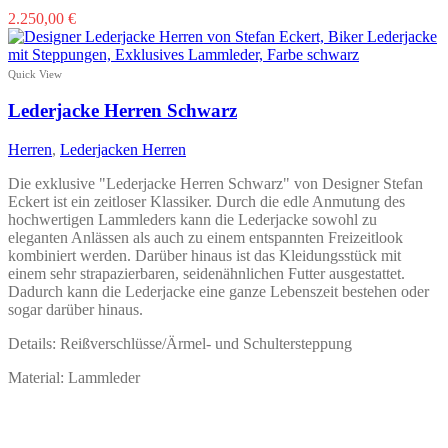
Dieses
2.250,00
€
Produkt
weist
mehrere
Quick View
Varianten
auf.
Lederjacke Herren Schwarz
Die
Optionen
Herren
,
Lederjacken Herren
können
auf
Die exklusive "Lederjacke Herren Schwarz" von Designer Stefan
der
Eckert ist ein zeitloser Klassiker. Durch die edle Anmutung des
Produktseite
hochwertigen Lammleders kann die Lederjacke sowohl zu
gewählt
eleganten Anlässen als auch zu einem entspannten Freizeitlook
werden
kombiniert werden. Darüber hinaus ist das Kleidungsstück mit
einem sehr strapazierbaren, seidenähnlichen Futter ausgestattet.
Dadurch kann die Lederjacke eine ganze Lebenszeit bestehen oder
sogar darüber hinaus.
Details: Reißverschlüsse/Ärmel- und Schultersteppung
Material: Lammleder