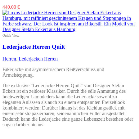
Dieses
440,00
€
Produkt
weist
mehrere
Varianten
auf.
Quick View
Die
Optionen
Lederjacke Herren Quilt
können
auf
Herren
,
Lederjacken Herren
der
Produktseite
Bikerjacke mit asymmetrischem Reißverschluss und
gewählt
Ärmelsteppung.
werden
Die exklusive "Lederjacke Herren Quilt" von Designer Stefan
Eckert ist ein zeitloser Klassiker. Durch die edle Anmutung des
hochwertigen Lammleders kann die Lederjacke sowohl zu
eleganten Anlässen als auch zu einem entspannten Freizeitlook
kombiniert werden. Darüber hinaus ist das Kleidungsstück mit
einem sehr strapazierbaren, seidenähnlichen Futter ausgestattet.
Dadurch kann die Lederjacke eine ganze Lebenszeit bestehen oder
sogar darüber hinaus.