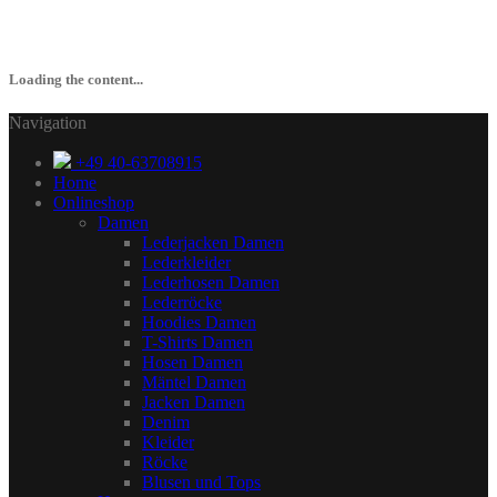
Loading the content...
Navigation
+49 40-63708915
Home
Onlineshop
Damen
Lederjacken Damen
Lederkleider
Lederhosen Damen
Lederröcke
Hoodies Damen
T-Shirts Damen
Hosen Damen
Mäntel Damen
Jacken Damen
Denim
Kleider
Röcke
Blusen und Tops