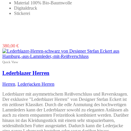
Material 100% Bio-Baumwolle
Digitaldruck
Stickerei
Dieses
380,00
€
Produkt
weist
mehrere
Quick View
Varianten
auf.
Lederblazer Herren
Die
Optionen
Herren
,
Lederjacken Herren
können
auf
Lederblazer mit asymmetrischem Reißverschluss und Reverskragen.
der
Der exklusive "Lederblazer Herren" von Designer Stefan Eckert ist
Produktseite
ein zeitloser Klassiker. Durch die edle Anmutung des hochwertigen
gewählt
Lammleders kann der Lederblazer sowohl zu eleganten Anlässen als
werden
auch zu einem entspannten Freizeitlook kombiniert werden. Darüber
hinaus ist das Kleidungsstück mit einem sehr strapazierbaren,
seidenähnlichen Futter ausgestattet. Dadurch kann die Lederjacke
eine ganze Lebenszeit bestehen oder sogar darüber hinaus.