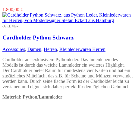
Dieses
1.800,00
€
Produkt
weist
mehrere
Quick View
Varianten
auf.
Cardholder Python Schwarz
Die
Optionen
Accessoires
,
Damen
,
Herren
,
Kleinlederwaren Herren
können
auf
Cardholder aus exklusivem Pythonleder. Das Innenleben des
der
Modells ist durch das weiche Lammleder ein weiteres Highlight.
Produktseite
Der Cardholder bietet Raum für mindestens vier Karten und hat ein
gewählt
zusätzliches Mittelfach, das z.B. für Scheine und Münzen verwendet
werden
werden kann. Durch seine flache Form ist der Cardholder leicht zu
verstauen und eignet sich daher perfekt für den täglichen Gebrauch.
Material: Python/Lammleder