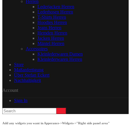
Herren
Lederjacken Herren
Lederhosen Herren
T-Shirts Herren
Hoodies Herren
Jeans Herren
Hemden Herren
Jacken Herren
Mäntel Herren
Accessoires
Kleinlederwaren Damen
Kleinlederwaren Herren
Store
Maßanfertigung
Über Stefan Eckert
Nachhaltigkeit
Account
Sign In
Add any widgets you want in Apperance->Widgets->"Right side panel area"