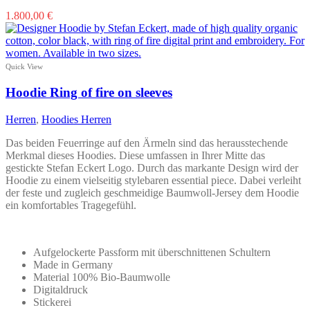
Dieses
1.800,00
€
Produkt
weist
mehrere
Varianten
Quick View
auf.
Die
Hoodie Ring of fire on sleeves
Optionen
können
Herren
,
Hoodies Herren
auf
der
Das beiden Feuerringe auf den Ärmeln sind das herausstechende
Produktseite
Merkmal dieses Hoodies. Diese umfassen in Ihrer Mitte das
gewählt
gestickte Stefan Eckert Logo. Durch das markante Design wird der
werden
Hoodie zu einem vielseitig stylebaren essential piece. Dabei verleiht
der feste und zugleich geschmeidige Baumwoll-Jersey dem Hoodie
ein komfortables Tragegefühl.
Aufgelockerte Passform mit überschnittenen Schultern
Made in Germany
Material 100% Bio-Baumwolle
Digitaldruck
Stickerei