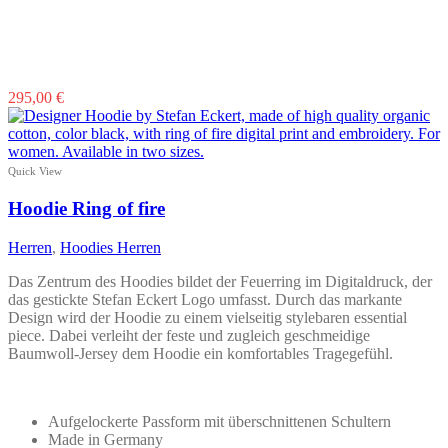
Dieses
295,00
€
Produkt
weist
mehrere
Varianten
Quick View
auf.
Die
Hoodie Ring of fire
Optionen
können
Herren
,
Hoodies Herren
auf
der
Das Zentrum des Hoodies bildet der Feuerring im Digitaldruck, der
Produktseite
das gestickte Stefan Eckert Logo umfasst. Durch das markante
gewählt
Design wird der Hoodie zu einem vielseitig stylebaren essential
werden
piece. Dabei verleiht der feste und zugleich geschmeidige
Baumwoll-Jersey dem Hoodie ein komfortables Tragegefühl.
Aufgelockerte Passform mit überschnittenen Schultern
Made in Germany