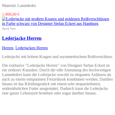
Material: Lammleder
Dieses
1.900,00
€
Produkt
weist
mehrere
Quick View
Varianten
auf.
Lederjacke Herren
Die
Optionen
Herren
,
Lederjacken Herren
können
auf
Lederjacke mit hohem Kragen und asymmetrischem Reißverschluss.
der
Produktseite
Die exklusive "Lederjacke Herren" von Designer Stefan Eckert ist
gewählt
ein zeitloser Klassiker. Durch die edle Anmutung des hochwertigen
werden
Lammleders kann die Lederjacke sowohl zu eleganten Anlässen als
auch zu einem entspannten Freizeitlook kombiniert werden. Darüber
hinaus ist das Kleidungsstück mit einem sehr strapazierbaren,
seidenähnlichen Futter ausgestattet. Dadurch kann die Lederjacke
eine ganze Lebenszeit bestehen oder sogar darüber hinaus.