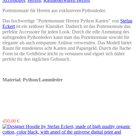
Accessoires
,
Herren
,
Kleinlederwaren Herren
auf
der
Portemonnaie für Herren aus exklusivem Pythonleder.
Produktseite
gewählt
Das hochwertige "Portemonnaie Herren Python Karten" von
Stefan
werden
Eckert
ist ein zeitloser Klassiker. Dadurch ist das Portemonnaie das
perfekte Accessoire für jeden Look. Durch die edle Anmutung des
aufregenden Pythonleders kann man das Portemonnaie sowohl für
elegante als auch entspannte Anlässe verwenden. Das Modell bietet
Raum für mindestens acht Karten und Papiergeld. Durch die flache
Form ist die Geldbörse leicht zu verstauen und eignet sich daher
perfekt für den täglichen Gebrauch.
Material: Python/Lammleder
450,00
€