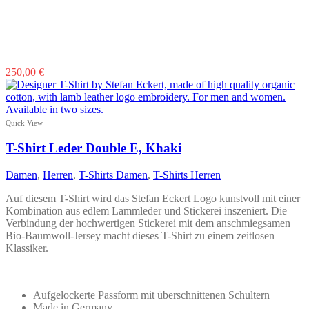
Dieses
250,00
€
Produkt
weist
mehrere
Varianten
Quick View
auf.
Die
T-Shirt Leder Double E, Khaki
Optionen
können
Damen
,
Herren
,
T-Shirts Damen
,
T-Shirts Herren
auf
der
Auf diesem T-Shirt wird das Stefan Eckert Logo kunstvoll mit einer
Produktseite
Kombination aus edlem Lammleder und Stickerei inszeniert. Die
gewählt
Verbindung der hochwertigen Stickerei mit dem anschmiegsamen
werden
Bio-Baumwoll-Jersey macht dieses T-Shirt zu einem zeitlosen
Klassiker.
Aufgelockerte Passform mit überschnittenen Schultern
Made in Germany