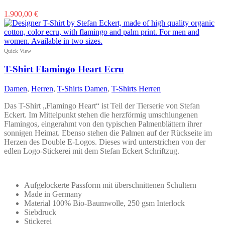
Dieses
1.900,00
€
Produkt
weist
mehrere
Varianten
Quick View
auf.
Die
T-Shirt Flamingo Heart Ecru
Optionen
können
Damen
,
Herren
,
T-Shirts Damen
,
T-Shirts Herren
auf
der
Das T-Shirt „Flamingo Heart“ ist Teil der Tierserie von Stefan
Produktseite
Eckert. Im Mittelpunkt stehen die herzförmig umschlungenen
gewählt
Flamingos, eingerahmt von den typischen Palmenblättern ihrer
werden
sonnigen Heimat. Ebenso stehen die Palmen auf der Rückseite im
Herzen des Double E-Logos. Dieses wird unterstrichen von der
edlen Logo-Stickerei mit dem Stefan Eckert Schriftzug.
Aufgelockerte Passform mit überschnittenen Schultern
Made in Germany
Material 100% Bio-Baumwolle, 250 gsm Interlock
Siebdruck
Stickerei