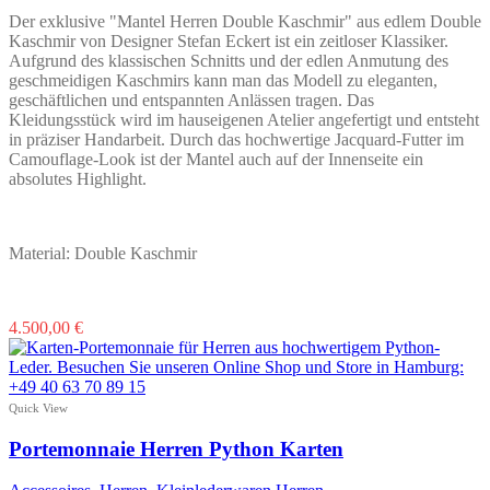
Der exklusive "Mantel Herren Double Kaschmir" aus edlem Double
Kaschmir von Designer Stefan Eckert ist ein zeitloser Klassiker.
Aufgrund des klassischen Schnitts und der edlen Anmutung des
geschmeidigen Kaschmirs kann man das Modell zu eleganten,
geschäftlichen und entspannten Anlässen tragen. Das
Kleidungsstück wird im hauseigenen Atelier angefertigt und entsteht
in präziser Handarbeit. Durch das hochwertige Jacquard-Futter im
Camouflage-Look ist der Mantel auch auf der Innenseite ein
absolutes Highlight.
Material: Double Kaschmir
Dieses
4.500,00
€
Produkt
weist
mehrere
Varianten
Quick View
auf.
Die
Portemonnaie Herren Python Karten
Optionen
können