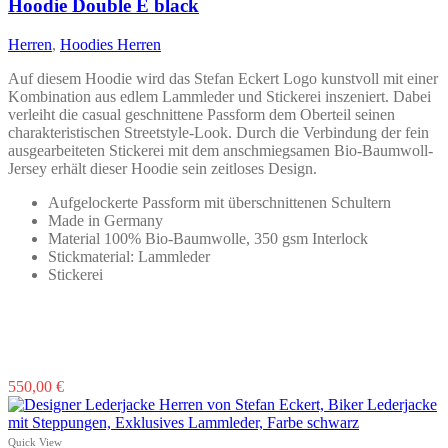
Die
Hoodie Double E black
Optionen
können
Herren
,
Hoodies Herren
auf
der
Auf diesem Hoodie wird das Stefan Eckert Logo kunstvoll mit einer
Produktseite
Kombination aus edlem Lammleder und Stickerei inszeniert. Dabei
gewählt
verleiht die casual geschnittene Passform dem Oberteil seinen
werden
charakteristischen Streetstyle-Look. Durch die Verbindung der fein
ausgearbeiteten Stickerei mit dem anschmiegsamen Bio-Baumwoll-
Jersey erhält dieser Hoodie sein zeitloses Design.
Aufgelockerte Passform mit überschnittenen Schultern
Made in Germany
Material 100% Bio-Baumwolle, 350 gsm Interlock
Stickmaterial: Lammleder
Stickerei
Dieses
550,00
€
Produkt
weist
mehrere
Quick View