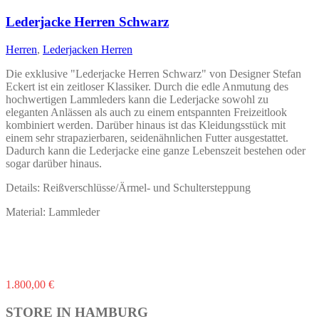
Varianten
auf.
Lederjacke Herren Schwarz
Die
Optionen
Herren
,
Lederjacken Herren
können
auf
Die exklusive "Lederjacke Herren Schwarz" von Designer Stefan
der
Eckert ist ein zeitloser Klassiker. Durch die edle Anmutung des
Produktseite
hochwertigen Lammleders kann die Lederjacke sowohl zu
gewählt
eleganten Anlässen als auch zu einem entspannten Freizeitlook
werden
kombiniert werden. Darüber hinaus ist das Kleidungsstück mit
einem sehr strapazierbaren, seidenähnlichen Futter ausgestattet.
Dadurch kann die Lederjacke eine ganze Lebenszeit bestehen oder
sogar darüber hinaus.
Details: Reißverschlüsse/Ärmel- und Schultersteppung
Material: Lammleder
Dieses
1.800,00
€
Produkt
weist
STORE IN HAMBURG