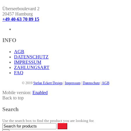
mehrere
Varianten
Überseeboulevard 2
auf.
20457 Hamburg
Die
+49 40-63 70 89 15
Optionen
können
auf
der
INFO
Produktseite
gewählt
AGB
werden
DATENSCHUTZ
IMPRESSUM
ZAHLUNGSART
FAQ
© 2019
Stefan Eckert Design
|
Impressum
|
Datenschutz
|
AGB
Mobile version:
Enabled
Back to top
Search
Use the search box to find the product you are looking for.