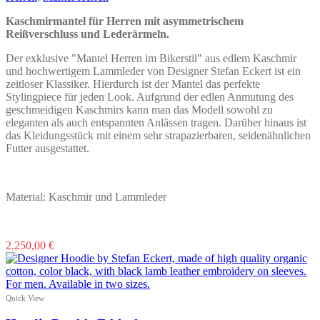
auf
der
Kaschmirmantel für Herren mit asymmetrischem
Produktseite
Reißverschluss und Lederärmeln.
gewählt
werden
Der exklusive "Mantel Herren im Bikerstil" aus edlem Kaschmir
und hochwertigem Lammleder von Designer Stefan Eckert ist ein
zeitloser Klassiker. Hierdurch ist der Mantel das perfekte
Stylingpiece für jeden Look. Aufgrund der edlen Anmutung des
geschmeidigen Kaschmirs kann man das Modell sowohl zu
eleganten als auch entspannten Anlässen tragen. Darüber hinaus ist
das Kleidungsstück mit einem sehr strapazierbaren, seidenähnlichen
Futter ausgestattet.
Material: Kaschmir und Lammleder
Dieses
2.250,00
€
Produkt
weist
mehrere
Varianten
Quick View
auf.