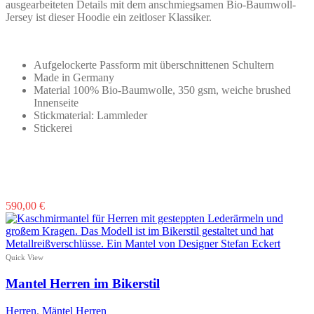
ausgearbeiteten Details mit dem anschmiegsamen Bio-Baumwoll-
Jersey ist dieser Hoodie ein zeitloser Klassiker.
Aufgelockerte Passform mit überschnittenen Schultern
Made in Germany
Material 100% Bio-Baumwolle, 350 gsm, weiche brushed
Innenseite
Stickmaterial: Lammleder
Stickerei
Dieses
590,00
€
Produkt
weist
mehrere
Varianten
Quick View
auf.
Die
Mantel Herren im Bikerstil
Optionen
können
Herren
,
Mäntel Herren