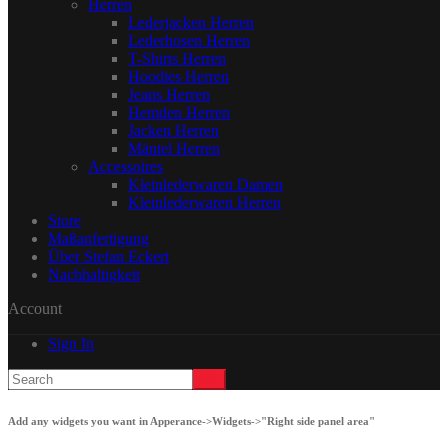
Herren
Lederjacken Herren
Lederhosen Herren
T-Shirts Herren
Hoodies Herren
Jeans Herren
Hemden Herren
Jacken Herren
Mäntel Herren
Accessoires
Kleinlederwaren Damen
Kleinlederwaren Herren
Store
Maßanfertigung
Über Stefan Eckert
Nachhaltigkeit
Account
Sign In
Add any widgets you want in Apperance->Widgets->"Right side panel area"