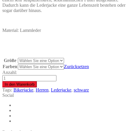
Dadurch kann die Lederjacke eine ganze Lebenszeit bestehen oder
sogar darüber hinaus.
Material: Lammleder
Größe
Farben
Zurücksetzen
Anzahl:
Lederjacke
Herren
In den Warenkorb
mit
Tags:
Bikerjacke
,
Herren
,
Lederjacke
,
schwarz
Raglanärmeln
Social
quantity