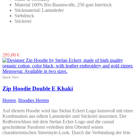
Material 100% Bio-Baumwolle, 250 gsm Interlock
Stickmaterial: Lammleder
Siebdruck
Stickerei
Dieses
295,00
€
Produkt
weist
mehrere
Varianten
Quick View
auf.
Die
Zip Hoodie Double E Khaki
Optionen
können
Herren
,
Hoodies Herren
auf
der
Auf diesem Hoodie wird das Stefan Eckert Logo kunstvoll mit einer
Produktseite
Kombination aus edlem Lammleder und Stickerei inszeniert. Der
gewählt
Reißverschluss mit dem Stefan Ecker Logo und die casual
werden
geschnittene Passform verleihen dem Oberteil seinen
charakteristischen Streetstyle-Look. Durch die Verbindung der fein