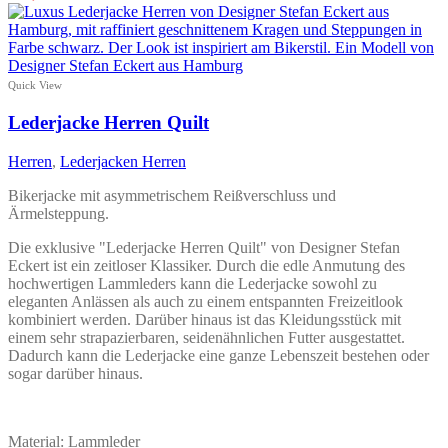
Produkt
weist
mehrere
Varianten
auf.
Quick View
Die
Optionen
Lederjacke Herren Quilt
können
auf
Herren
,
Lederjacken Herren
der
Produktseite
Bikerjacke mit asymmetrischem Reißverschluss und
gewählt
Ärmelsteppung.
werden
Die exklusive "Lederjacke Herren Quilt" von Designer Stefan
Eckert ist ein zeitloser Klassiker. Durch die edle Anmutung des
hochwertigen Lammleders kann die Lederjacke sowohl zu
eleganten Anlässen als auch zu einem entspannten Freizeitlook
kombiniert werden. Darüber hinaus ist das Kleidungsstück mit
einem sehr strapazierbaren, seidenähnlichen Futter ausgestattet.
Dadurch kann die Lederjacke eine ganze Lebenszeit bestehen oder
sogar darüber hinaus.
Material: Lammleder