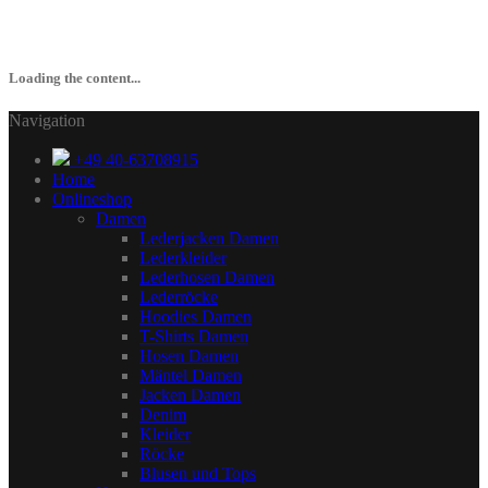
Loading the content...
Navigation
+49 40-63708915
Home
Onlineshop
Damen
Lederjacken Damen
Lederkleider
Lederhosen Damen
Lederröcke
Hoodies Damen
T-Shirts Damen
Hosen Damen
Mäntel Damen
Jacken Damen
Denim
Kleider
Röcke
Blusen und Tops