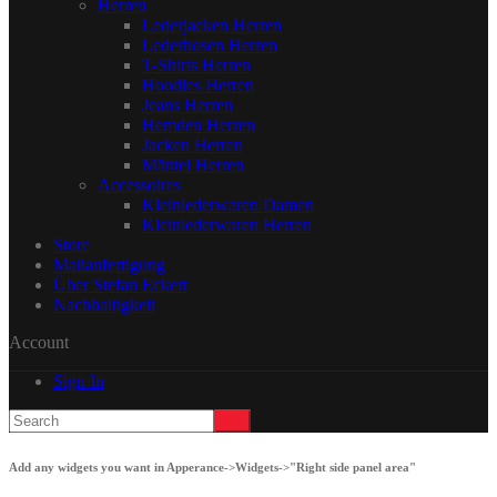
Herren
Lederjacken Herren
Lederhosen Herren
T-Shirts Herren
Hoodies Herren
Jeans Herren
Hemden Herren
Jacken Herren
Mäntel Herren
Accessoires
Kleinlederwaren Damen
Kleinlederwaren Herren
Store
Maßanfertigung
Über Stefan Eckert
Nachhaltigkeit
Account
Sign In
Add any widgets you want in Apperance->Widgets->"Right side panel area"