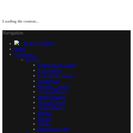
Loading the content...
Navigation
+49 40-63708915
Home
Onlineshop
Damen
Lederjacken Damen
Lederkleider
Lederhosen Damen
Lederröcke
Hoodies Damen
T-Shirts Damen
Hosen Damen
Mäntel Damen
Jacken Damen
Denim
Kleider
Röcke
Blusen und Tops