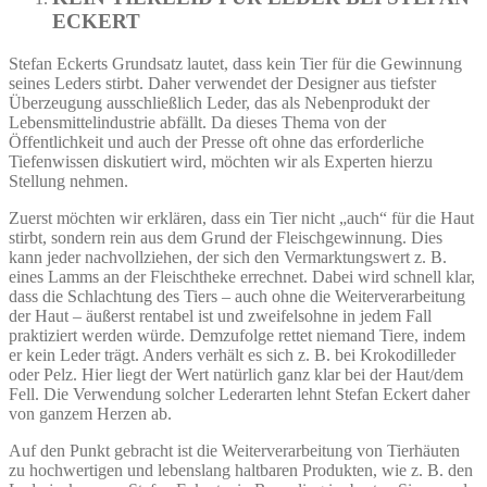
ECKERT
Stefan Eckerts Grundsatz lautet, dass kein Tier für die Gewinnung
seines Leders stirbt. Daher verwendet der Designer aus tiefster
Überzeugung ausschließlich Leder, das als Nebenprodukt der
Lebensmittelindustrie abfällt. Da dieses Thema von der
Öffentlichkeit und auch der Presse oft ohne das erforderliche
Tiefenwissen diskutiert wird, möchten wir als Experten hierzu
Stellung nehmen.
Zuerst möchten wir erklären, dass ein Tier nicht „auch“ für die Haut
stirbt, sondern rein aus dem Grund der Fleischgewinnung. Dies
kann jeder nachvollziehen, der sich den Vermarktungswert z. B.
eines Lamms an der Fleischtheke errechnet. Dabei wird schnell klar,
dass die Schlachtung des Tiers – auch ohne die Weiterverarbeitung
der Haut – äußerst rentabel ist und zweifelsohne in jedem Fall
praktiziert werden würde. Demzufolge rettet niemand Tiere, indem
er kein Leder trägt. Anders verhält es sich z. B. bei Krokodilleder
oder Pelz. Hier liegt der Wert natürlich ganz klar bei der Haut/dem
Fell. Die Verwendung solcher Lederarten lehnt Stefan Eckert daher
von ganzem Herzen ab.
Auf den Punkt gebracht ist die Weiterverarbeitung von Tierhäuten
zu hochwertigen und lebenslang haltbaren Produkten, wie z. B. den