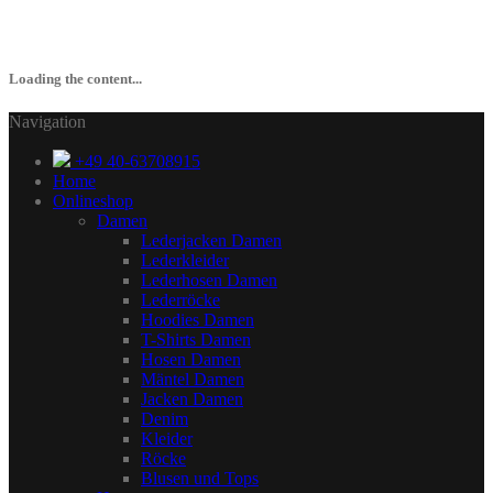
Loading the content...
Navigation
+49 40-63708915
Home
Onlineshop
Damen
Lederjacken Damen
Lederkleider
Lederhosen Damen
Lederröcke
Hoodies Damen
T-Shirts Damen
Hosen Damen
Mäntel Damen
Jacken Damen
Denim
Kleider
Röcke
Blusen und Tops