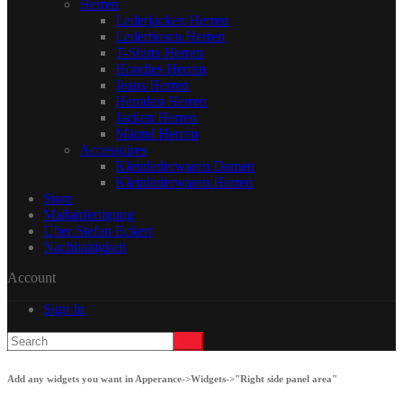
Herren
Lederjacken Herren
Lederhosen Herren
T-Shirts Herren
Hoodies Herren
Jeans Herren
Hemden Herren
Jacken Herren
Mäntel Herren
Accessoires
Kleinlederwaren Damen
Kleinlederwaren Herren
Store
Maßanfertigung
Über Stefan Eckert
Nachhaltigkeit
Account
Sign In
Add any widgets you want in Apperance->Widgets->"Right side panel area"