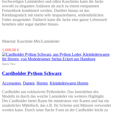
hochwertigen Lammleders und edlen Kaschmirs kann die Jacke
sowohl zu eleganten Anlässen als auch zu einem entspannten
Freizeitlook kombiniert werden. Darüber hinaus ist das
Kleidungsstück mit einem sehr strapazierbaren, seidenähnlichen
Futter ausgestattet. Dadurch kann die Jacke eine ganze Lebenszeit
bestehen oder sogar darüber hinaus.
Material: Kaschmir-Mix/Lammleder
Dieses
1.600,00
€
Produkt
weist
mehrere
Quick View
Varianten
auf.
Cardholder Python Schwarz
Die
Optionen
Accessoires
,
Damen
,
Herren
,
Kleinlederwaren Herren
können
auf
Cardholder aus exklusivem Pythonleder. Das Innenleben des
der
Modells ist durch das weiche Lammleder ein weiteres Highlight.
Produktseite
Der Cardholder bietet Raum für mindestens vier Karten und hat ein
gewählt
zusätzliches Mittelfach, das z.B. für Scheine und Münzen verwendet
werden
werden kann. Durch seine flache Form ist der Cardholder leicht zu