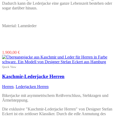
Dadurch kann die Lederjacke eine ganze Lebenszeit bestehen oder
sogar darüber hinaus.
Material: Lammleder
Dieses
1.900,00
€
Produkt
weist
mehrere
Quick View
Varianten
auf.
Kaschmir-Lederjacke Herren
Die
Optionen
Herren
,
Lederjacken Herren
können
auf
Bikerjacke mit asymmetrischem Reißverschluss, Stehkragen und
der
Ärmelsteppung.
Produktseite
gewählt
Die exklusive "Kaschmir-Lederjacke Herren" von Designer Stefan
werden
Eckert ist ein zeitloser Klassiker. Durch die edle Anmutung des