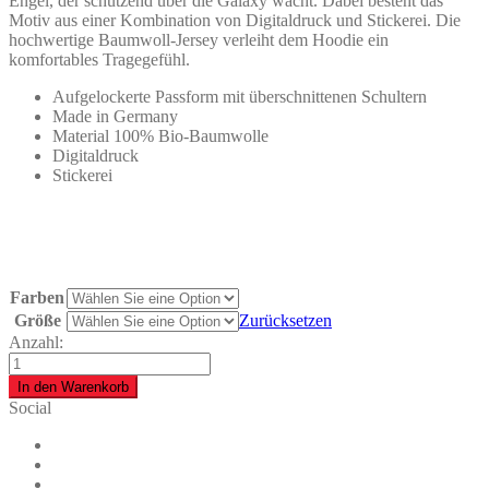
Engel, der schützend über die Galaxy wacht. Dabei besteht das
Motiv aus einer Kombination von Digitaldruck und Stickerei. Die
hochwertige Baumwoll-Jersey verleiht dem Hoodie ein
komfortables Tragegefühl.
Aufgelockerte Passform mit überschnittenen Schultern
Made in Germany
Material 100% Bio-Baumwolle
Digitaldruck
Stickerei
Farben
Größe
Zurücksetzen
Anzahl:
Hoodie
Angel
In den Warenkorb
of
Social
the
universe
quantity