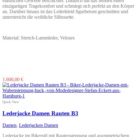
elastischen Gewebe beschichtet. Dadurch hat das Modell einen
der
einzigartigen Tragekomfort und schmiegt sich perfekt an den Körper
Produktseite
an. Darüber hinaus ist das Lederkleid figurbetont geschnitten und
gewählt
unterstreicht die weibliche Silhouette.
werden
Material: Stretch-Lammleder, Velours
Dieses
1.600,00
€
Produkt
weist
mehrere
Varianten
Quick View
auf.
Die
Lederjacke Damen Rauten B3
Optionen
können
Damen
,
Lederjacken Damen
auf
der
Lederjacke im Bikerstil mit Rautensteppung und asymmetrischem