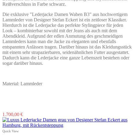
Produktseite
Reißverschluss in Farbe schwarz.
gewählt
werden
Die exklusive "Lederjacke Damen Waben B3" aus hochwertigem
Lammleder von Designer Stefan Eckert ist ein zeitloser Klassiker.
Hierdurch ist die Lederjacke das perfekte Stylingpiece für jeden
Look – kombinierbar sowohl mit der Jeans als auch mit dem
Abendkleid. Aufgrund der edlen Anmutung des geschmeidigen
Lammleders kann man die Jacke zu eleganten und ebenfalls
entspannten Anlässen tragen. Darüber hinaus ist das Kleidungsstück
mit einem sehr strapazierbaren, seidenähnlichen Futter ausgestattet.
Dadurch kann die Lederjacke eine ganze Lebenszeit bestehen oder
sogar darüber hinaus.
Material: Lammleder
Dieses
1.700,00
€
Produkt
weist
mehrere
Quick View