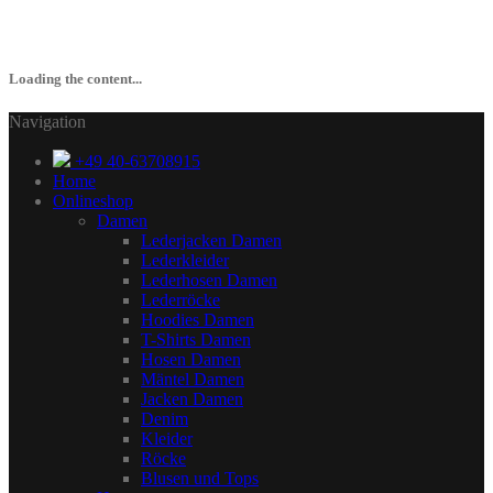
Loading the content...
Navigation
+49 40-63708915
Home
Onlineshop
Damen
Lederjacken Damen
Lederkleider
Lederhosen Damen
Lederröcke
Hoodies Damen
T-Shirts Damen
Hosen Damen
Mäntel Damen
Jacken Damen
Denim
Kleider
Röcke
Blusen und Tops