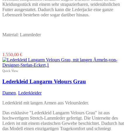
Kleidungsstück mit einem sehr strapazierbaren, seidenähnlichen
Futter ausgestattet. Dadurch kann die Lederjacke eine ganze
Lebenszeit bestehen oder sogar darüber hinaus.
Material: Lammleder
Dieses
1.550,00
€
Produkt
weist
mehrere
Quick View
Varianten
auf.
Lederkleid Langarm Velours Grau
Die
Optionen
Damen
,
Lederkleider
können
auf
Lederkleid mit langen Armen aus Veloursleder.
der
Produktseite
Das exklusive "Lederkleid Langarm Velours Grau" ist aus
gewählt
hochwertigem Stretch-Lammleder gefertigt. Die Unterseite des
werden
Leders ist mit einem elastischen Gewebe beschichtet. Dadurch hat
das Modell einen einzigartigen Tragekomfort und schmiegt