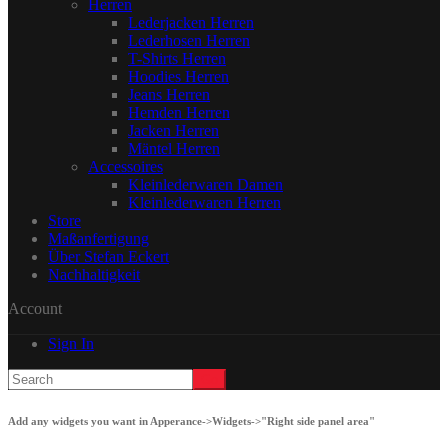
Herren
Lederjacken Herren
Lederhosen Herren
T-Shirts Herren
Hoodies Herren
Jeans Herren
Hemden Herren
Jacken Herren
Mäntel Herren
Accessoires
Kleinlederwaren Damen
Kleinlederwaren Herren
Store
Maßanfertigung
Über Stefan Eckert
Nachhaltigkeit
Account
Sign In
Add any widgets you want in Apperance->Widgets->"Right side panel area"