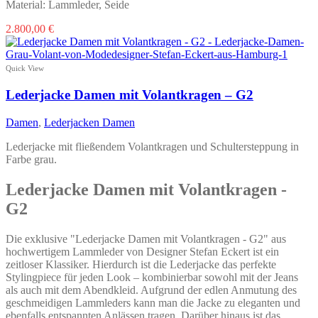
Material: Lammleder, Seide
Dieses
2.800,00
€
Produkt
weist
mehrere
Quick View
Varianten
auf.
Lederjacke Damen mit Volantkragen – G2
Die
Optionen
Damen
,
Lederjacken Damen
können
auf
Lederjacke mit fließendem Volantkragen und Schultersteppung in
der
Farbe grau.
Produktseite
gewählt
Lederjacke Damen mit Volantkragen -
werden
G2
Die exklusive "Lederjacke Damen mit Volantkragen - G2" aus
hochwertigem Lammleder von Designer Stefan Eckert ist ein
zeitloser Klassiker. Hierdurch ist die Lederjacke das perfekte
Stylingpiece für jeden Look – kombinierbar sowohl mit der Jeans
als auch mit dem Abendkleid. Aufgrund der edlen Anmutung des
geschmeidigen Lammleders kann man die Jacke zu eleganten und
ebenfalls entspannten Anlässen tragen. Darüber hinaus ist das