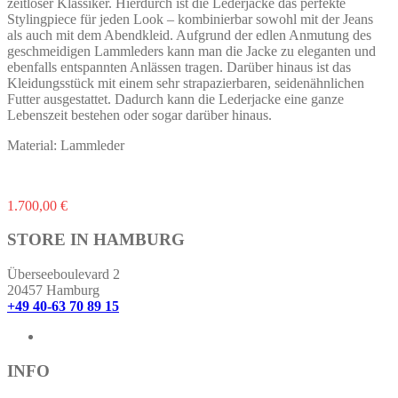
zeitloser Klassiker. Hierdurch ist die Lederjacke das perfekte
Stylingpiece für jeden Look – kombinierbar sowohl mit der Jeans
als auch mit dem Abendkleid. Aufgrund der edlen Anmutung des
geschmeidigen Lammleders kann man die Jacke zu eleganten und
ebenfalls entspannten Anlässen tragen. Darüber hinaus ist das
Kleidungsstück mit einem sehr strapazierbaren, seidenähnlichen
Futter ausgestattet. Dadurch kann die Lederjacke eine ganze
Lebenszeit bestehen oder sogar darüber hinaus.
Material: Lammleder
Dieses
1.700,00
€
Produkt
weist
STORE IN HAMBURG
mehrere
Varianten
Überseeboulevard 2
auf.
20457 Hamburg
Die
+49 40-63 70 89 15
Optionen
können
auf
der
INFO
Produktseite
gewählt