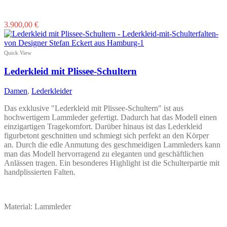
Dieses
3.900,00
€
Produkt
weist
mehrere
Quick View
Varianten
auf.
Lederkleid mit Plissee-Schultern
Die
Optionen
Damen
,
Lederkleider
können
auf
Das exklusive "Lederkleid mit Plissee-Schultern" ist aus
der
hochwertigem Lammleder gefertigt. Dadurch hat das Modell einen
Produktseite
einzigartigen Tragekomfort. Darüber hinaus ist das Lederkleid
gewählt
figurbetont geschnitten und schmiegt sich perfekt an den Körper
werden
an. Durch die edle Anmutung des geschmeidigen Lammleders kann
man das Modell hervorragend zu eleganten und geschäftlichen
Anlässen tragen. Ein besonderes Highlight ist die Schulterpartie mit
handplissierten Falten.
Material: Lammleder