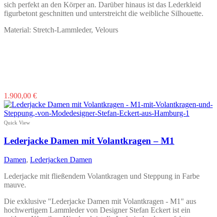
sich perfekt an den Körper an. Darüber hinaus ist das Lederkleid
figurbetont geschnitten und unterstreicht die weibliche Silhouette.
Material: Stretch-Lammleder, Velours
Dieses
1.900,00
€
Produkt
weist
mehrere
Quick View
Varianten
auf.
Lederjacke Damen mit Volantkragen – M1
Die
Optionen
Damen
,
Lederjacken Damen
können
auf
Lederjacke mit fließendem Volantkragen und Steppung in Farbe
der
mauve.
Produktseite
gewählt
Die exklusive "Lederjacke Damen mit Volantkragen - M1" aus
werden
hochwertigem Lammleder von Designer Stefan Eckert ist ein