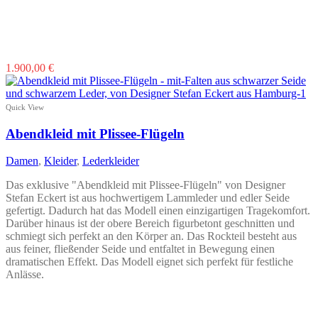
Dieses
1.900,00
€
Produkt
weist
mehrere
Quick View
Varianten
auf.
Abendkleid mit Plissee-Flügeln
Die
Optionen
Damen
,
Kleider
,
Lederkleider
können
auf
Das exklusive "Abendkleid mit Plissee-Flügeln" von Designer
der
Stefan Eckert ist aus hochwertigem Lammleder und edler Seide
Produktseite
gefertigt. Dadurch hat das Modell einen einzigartigen Tragekomfort.
gewählt
Darüber hinaus ist der obere Bereich figurbetont geschnitten und
werden
schmiegt sich perfekt an den Körper an. Das Rockteil besteht aus
aus feiner, fließender Seide und entfaltet in Bewegung einen
dramatischen Effekt. Das Modell eignet sich perfekt für festliche
Anlässe.