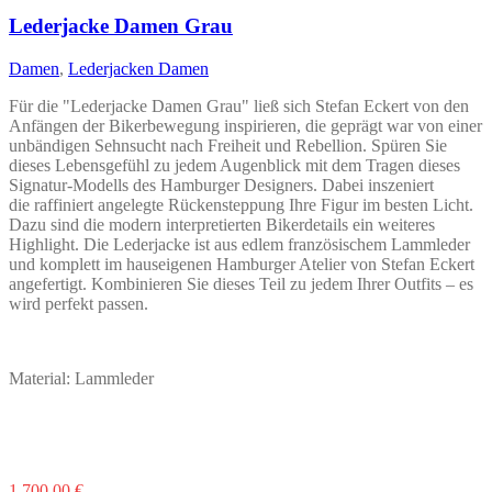
Varianten
auf.
Lederjacke Damen Grau
Die
Optionen
Damen
,
Lederjacken Damen
können
auf
Für die "Lederjacke Damen Grau" ließ sich Stefan Eckert von den
der
Anfängen der Bikerbewegung inspirieren, die geprägt war von einer
Produktseite
unbändigen Sehnsucht nach Freiheit und Rebellion. Spüren Sie
gewählt
dieses Lebensgefühl zu jedem Augenblick mit dem Tragen dieses
werden
Signatur-Modells des Hamburger Designers. Dabei inszeniert
die raffiniert angelegte Rückensteppung Ihre Figur im besten Licht.
Dazu sind die modern interpretierten Bikerdetails ein weiteres
Highlight. Die Lederjacke ist aus edlem französischem Lammleder
und komplett im hauseigenen Hamburger Atelier von Stefan Eckert
angefertigt. Kombinieren Sie dieses Teil zu jedem Ihrer Outfits – es
wird perfekt passen.
Material: Lammleder
Dieses
1.700,00
€