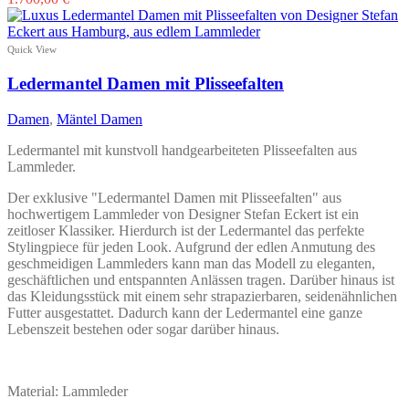
Produkt
weist
mehrere
Quick View
Varianten
auf.
Ledermantel Damen mit Plisseefalten
Die
Optionen
Damen
,
Mäntel Damen
können
auf
Ledermantel mit kunstvoll handgearbeiteten Plisseefalten aus
der
Lammleder.
Produktseite
gewählt
Der exklusive "Ledermantel Damen mit Plisseefalten" aus
werden
hochwertigem Lammleder von Designer Stefan Eckert ist ein
zeitloser Klassiker. Hierdurch ist der Ledermantel das perfekte
Stylingpiece für jeden Look. Aufgrund der edlen Anmutung des
geschmeidigen Lammleders kann man das Modell zu eleganten,
geschäftlichen und entspannten Anlässen tragen. Darüber hinaus ist
das Kleidungsstück mit einem sehr strapazierbaren, seidenähnlichen
Futter ausgestattet. Dadurch kann der Ledermantel eine ganze
Lebenszeit bestehen oder sogar darüber hinaus.
Material: Lammleder