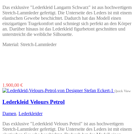
Das exklusive "Lederkleid Langarm Schwarz" ist aus hochwertigem
Stretch-Lammleder gefertigt. Die Unterseite des Leders ist mit einem
elastischen Gewebe beschichtet. Dadurch hat das Modell einen
einzigartigen Tragekomfort und schmiegt sich perfekt an den Körper
an. Darüber hinaus ist das Lederkleid figurbetont geschnitten und
unterstreicht die weibliche Silhouette.
Material: Stretch-Lammleder
Dieses
1.900,00
€
Produkt
Quick View
weist
mehrere
Lederkleid Velours Petrol
Varianten
auf.
Damen
,
Lederkleider
Die
Optionen
Das exklusive "Lederkleid Velours Petrol" ist aus hochwertigem
können
Stretch-Lammleder gefertigt. Die Unterseite des Leders ist mit einem
auf