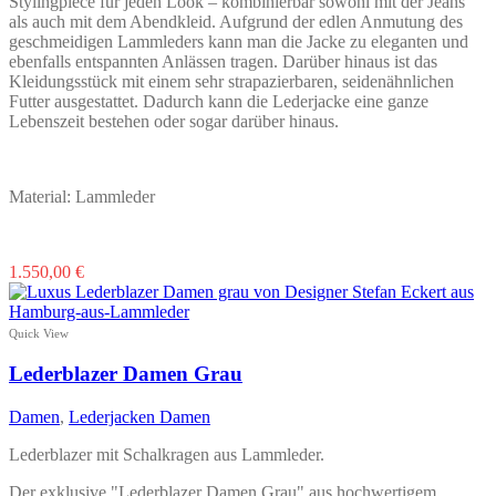
Stylingpiece für jeden Look – kombinierbar sowohl mit der Jeans
als auch mit dem Abendkleid. Aufgrund der edlen Anmutung des
geschmeidigen Lammleders kann man die Jacke zu eleganten und
ebenfalls entspannten Anlässen tragen. Darüber hinaus ist das
Kleidungsstück mit einem sehr strapazierbaren, seidenähnlichen
Futter ausgestattet. Dadurch kann die Lederjacke eine ganze
Lebenszeit bestehen oder sogar darüber hinaus.
Material: Lammleder
Dieses
1.550,00
€
Produkt
weist
mehrere
Quick View
Varianten
auf.
Lederblazer Damen Grau
Die
Optionen
Damen
,
Lederjacken Damen
können
auf
Lederblazer mit Schalkragen aus Lammleder.
der
Produktseite
Der exklusive "Lederblazer Damen Grau" aus hochwertigem