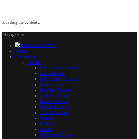
Loading the content...
Navigation
+49 40-63708915
Home
Onlineshop
Damen
Lederjacken Damen
Lederkleider
Lederhosen Damen
Lederröcke
Hoodies Damen
T-Shirts Damen
Hosen Damen
Mäntel Damen
Jacken Damen
Denim
Kleider
Röcke
Blusen und Tops