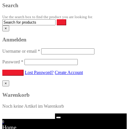
Search
Use the search box to find the product you are looking for.
×
Anmelden
Username or email
*
Password
*
Lost Password?
Create Account
×
Warenkorb
Noch keine Artikel im Warenkorb
0
Home