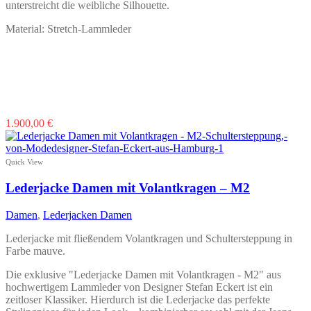
unterstreicht die weibliche Silhouette.
Material: Stretch-Lammleder
Dieses
1.900,00
€
Produkt
weist
mehrere
Quick View
Varianten
auf.
Lederjacke Damen mit Volantkragen – M2
Die
Optionen
Damen
,
Lederjacken Damen
können
auf
Lederjacke mit fließendem Volantkragen und Schultersteppung in
der
Farbe mauve.
Produktseite
gewählt
Die exklusive "Lederjacke Damen mit Volantkragen - M2" aus
werden
hochwertigem Lammleder von Designer Stefan Eckert ist ein
zeitloser Klassiker. Hierdurch ist die Lederjacke das perfekte