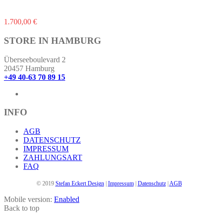
Dieses
1.700,00
€
Produkt
weist
STORE IN HAMBURG
mehrere
Varianten
Überseeboulevard 2
auf.
20457 Hamburg
Die
+49 40-63 70 89 15
Optionen
können
auf
der
INFO
Produktseite
gewählt
AGB
werden
DATENSCHUTZ
IMPRESSUM
ZAHLUNGSART
FAQ
© 2019
Stefan Eckert Design
|
Impressum
|
Datenschutz
|
AGB
Mobile version:
Enabled
Back to top