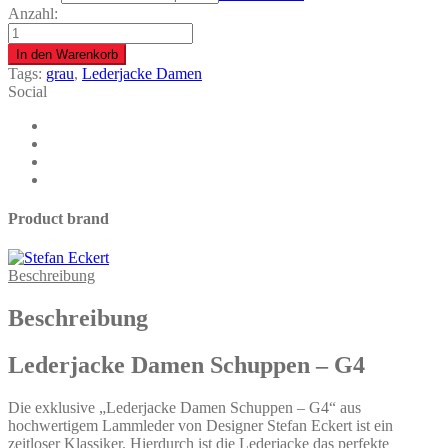
Anzahl:
Lederjacke
Damen
In den Warenkorb
Schuppen
Tags:
grau
,
Lederjacke Damen
-
Social
G4
quantity
Product brand
Beschreibung
Beschreibung
Lederjacke Damen Schuppen – G4
Die exklusive „Lederjacke Damen Schuppen – G4“ aus
hochwertigem Lammleder von Designer Stefan Eckert ist ein
zeitloser Klassiker. Hierdurch ist die Lederjacke das perfekte