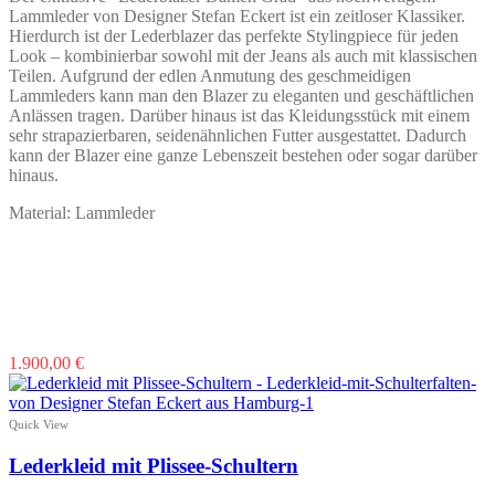
gewählt
Lammleder von Designer Stefan Eckert ist ein zeitloser Klassiker.
werden
Hierdurch ist der Lederblazer das perfekte Stylingpiece für jeden
Look – kombinierbar sowohl mit der Jeans als auch mit klassischen
Teilen. Aufgrund der edlen Anmutung des geschmeidigen
Lammleders kann man den Blazer zu eleganten und geschäftlichen
Anlässen tragen. Darüber hinaus ist das Kleidungsstück mit einem
sehr strapazierbaren, seidenähnlichen Futter ausgestattet. Dadurch
kann der Blazer eine ganze Lebenszeit bestehen oder sogar darüber
hinaus.
Material: Lammleder
Dieses
1.900,00
€
Produkt
weist
mehrere
Quick View
Varianten
auf.
Lederkleid mit Plissee-Schultern
Die