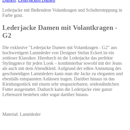
Damen
,
Lederjacken Damen
können
auf
Lederjacke mit fließendem Volantkragen und Schultersteppung in
der
Farbe grau.
Produktseite
gewählt
Lederjacke Damen mit Volantkragen -
werden
G2
Die exklusive "Lederjacke Damen mit Volantkragen - G2" aus
hochwertigem Lammleder von Designer Stefan Eckert ist ein
zeitloser Klassiker. Hierdurch ist die Lederjacke das perfekte
Stylingpiece für jeden Look – kombinierbar sowohl mit der Jeans
als auch mit dem Abendkleid. Aufgrund der edlen Anmutung des
geschmeidigen Lammleders kann man die Jacke zu eleganten und
ebenfalls entspannten Anlässen tragen. Darüber hinaus ist das
Kleidungsstück mit einem sehr strapazierbaren, seidenähnlichen
Futter ausgestattet. Dadurch kann die Lederjacke eine ganze
Lebenszeit bestehen oder sogar darüber hinaus.
Material: Lammleder