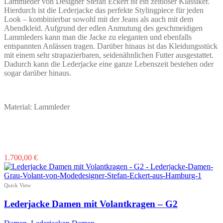
Lammleder von Designer Stefan Eckert ist ein zeitloser Klassiker.
Hierdurch ist die Lederjacke das perfekte Stylingpiece für jeden
Look – kombinierbar sowohl mit der Jeans als auch mit dem
Abendkleid. Aufgrund der edlen Anmutung des geschmeidigen
Lammleders kann man die Jacke zu eleganten und ebenfalls
entspannten Anlässen tragen. Darüber hinaus ist das Kleidungsstück
mit einem sehr strapazierbaren, seidenähnlichen Futter ausgestattet.
Dadurch kann die Lederjacke eine ganze Lebenszeit bestehen oder
sogar darüber hinaus.
Material: Lammleder
Dieses
1.700,00
€
Produkt
weist
mehrere
Quick View
Varianten
auf.
Lederjacke Damen mit Volantkragen – G2
Die
Optionen