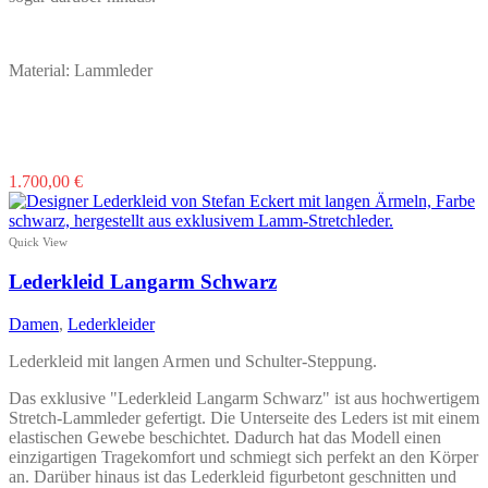
Material: Lammleder
Dieses
1.700,00
€
Produkt
weist
mehrere
Quick View
Varianten
auf.
Lederkleid Langarm Schwarz
Die
Optionen
Damen
,
Lederkleider
können
auf
Lederkleid mit langen Armen und Schulter-Steppung.
der
Produktseite
Das exklusive "Lederkleid Langarm Schwarz" ist aus hochwertigem
gewählt
Stretch-Lammleder gefertigt. Die Unterseite des Leders ist mit einem
werden
elastischen Gewebe beschichtet. Dadurch hat das Modell einen
einzigartigen Tragekomfort und schmiegt sich perfekt an den Körper
an. Darüber hinaus ist das Lederkleid figurbetont geschnitten und