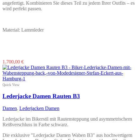
angefertigt. Kombinieren Sie dieses Teil zu jedem Ihrer Outfits – es
wird perfekt passen.
Material: Lammleder
Dieses
1.700,00
€
Produkt
weist
mehrere
Varianten
Quick View
auf.
Die
Lederjacke Damen Rauten B3
Optionen
können
Damen
,
Lederjacken Damen
auf
der
Lederjacke im Bikerstil mit Rautensteppung und asymmetrischem
Produktseite
Reißverschluss in Farbe schwarz.
gewählt
werden
Die exklusive "Lederjacke Damen Waben B3" aus hochwertigem