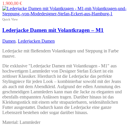
Dieses
1.900,00
€
Produkt
weist
mehrere
Quick View
Varianten
auf.
Lederjacke Damen mit Volantkragen – M1
Die
Optionen
Damen
,
Lederjacken Damen
können
auf
Lederjacke mit fließendem Volantkragen und Steppung in Farbe
der
mauve.
Produktseite
gewählt
Die exklusive "Lederjacke Damen mit Volantkragen - M1" aus
werden
hochwertigem Lammleder von Designer Stefan Eckert ist ein
zeitloser Klassiker. Hierdurch ist die Lederjacke das perfekte
Stylingpiece für jeden Look – kombinierbar sowohl mit der Jeans
als auch mit dem Abendkleid. Aufgrund der edlen Anmutung des
geschmeidigen Lammleders kann man die Jacke zu eleganten und
ebenfalls entspannten Anlässen tragen. Darüber hinaus ist das
Kleidungsstück mit einem sehr strapazierbaren, seidenähnlichen
Futter ausgestattet. Dadurch kann die Lederjacke eine ganze
Lebenszeit bestehen oder sogar darüber hinaus.
Material: Lammleder