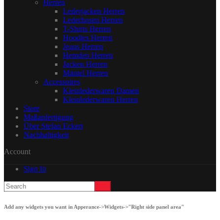
Herren
Lederjacken Herren
Lederhosen Herren
T-Shirts Herren
Hoodies Herren
Jeans Herren
Hemden Herren
Jacken Herren
Mäntel Herren
Accessoires
Kleinlederwaren Damen
Kleinlederwaren Herren
Store
Maßanfertigung
Über Stefan Eckert
Nachhaltigkeit
Account
Sign In
Add any widgets you want in Apperance->Widgets->"Right side panel area"