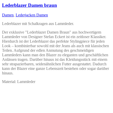
auf.
Lederblazer Damen braun
Die
Optionen
Damen
,
Lederjacken Damen
können
auf
Lederblazer mit Schalkragen aus Lammleder.
der
Produktseite
Der exklusive "Lederblazer Damen Braun" aus hochwertigem
gewählt
Lammleder von Designer Stefan Eckert ist ein zeitloser Klassiker.
werden
Hierdurch ist der Lederblazer das perfekte Stylingpiece für jeden
Look – kombinierbar sowohl mit der Jeans als auch mit klassischen
Teilen. Aufgrund der edlen Anmutung des geschmeidigen
Lammleders kann man den Blazer zu eleganten und geschäftlichen
Anlässen tragen. Darüber hinaus ist das Kleidungsstück mit einem
sehr strapazierbaren, seidenähnlichen Futter ausgestattet. Dadurch
kann der Blazer eine ganze Lebenszeit bestehen oder sogar darüber
hinaus.
Material: Lammleder