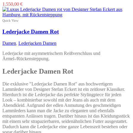
Dieses
1.550,00
€
Produkt
weist
mehrere
Quick View
Varianten
auf.
Lederjacke Damen Rot
Die
Optionen
Damen
,
Lederjacken Damen
können
auf
Lederjacke mit asymmetrischem Reißverschluss und
der
Ärmel-/Rückensteppung.
Produktseite
gewählt
Lederjacke Damen Rot
werden
Die exklusive "Lederjacke Damen Rot" aus hochwertigem
Lammleder von Designer Stefan Eckert ist ein zeitloser Klassiker.
Hierdurch ist die Lederjacke das perfekte Stylingpiece für jeden
Look – kombinierbar sowohl mit der Jeans als auch mit dem
Abendkleid. Aufgrund der edlen Anmutung des geschmeidigen
Lammleders kann man die Jacke zu eleganten und ebenfalls
entspannten Anlässen tragen. Darüber hinaus ist das Kleidungsstück
mit einem sehr strapazierbaren, seidenähnlichen Futter ausgestattet.
Dadurch kann die Lederjacke eine ganze Lebenszeit bestehen oder
sogar darüber hinaus.