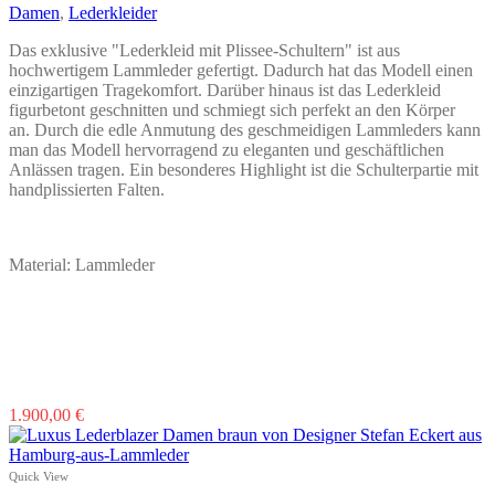
Optionen
Damen
,
Lederkleider
können
auf
Das exklusive "Lederkleid mit Plissee-Schultern" ist aus
der
hochwertigem Lammleder gefertigt. Dadurch hat das Modell einen
Produktseite
einzigartigen Tragekomfort. Darüber hinaus ist das Lederkleid
gewählt
figurbetont geschnitten und schmiegt sich perfekt an den Körper
werden
an. Durch die edle Anmutung des geschmeidigen Lammleders kann
man das Modell hervorragend zu eleganten und geschäftlichen
Anlässen tragen. Ein besonderes Highlight ist die Schulterpartie mit
handplissierten Falten.
Material: Lammleder
Dieses
1.900,00
€
Produkt
weist
mehrere
Quick View
Varianten