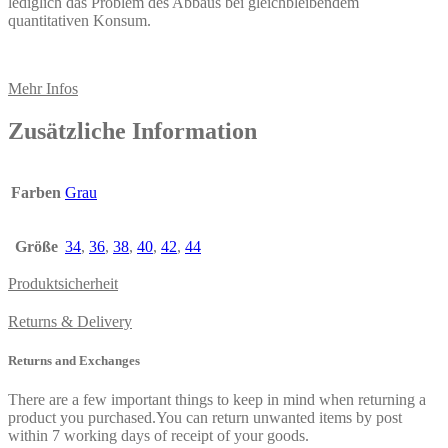
lediglich das Problem des Abbaus bei gleichbleibendem
quantitativen Konsum.
Mehr Infos
Zusätzliche Information
Farben
Grau
Größe
34
,
36
,
38
,
40
,
42
,
44
Produktsicherheit
Returns & Delivery
Returns and Exchanges
There are a few important things to keep in mind when returning a
product you purchased.You can return unwanted items by post
within 7 working days of receipt of your goods.