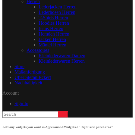
Herren
Lederjacken Herren
Lederhosen Herren
T-Shirts Herren
Hoodies Herren
Jeans Herren
Hemden Herren
Jacken Herren
Mäntel Herren
Accessoires
Kleinlederwaren Damen
Kleinlederwaren Herren
Store
Maßanfertigung
Über Stefan Eckert
Nachhaltigkeit
Account
Sign In
Add any widgets you want in Apperance->Widgets->"Right side panel area"