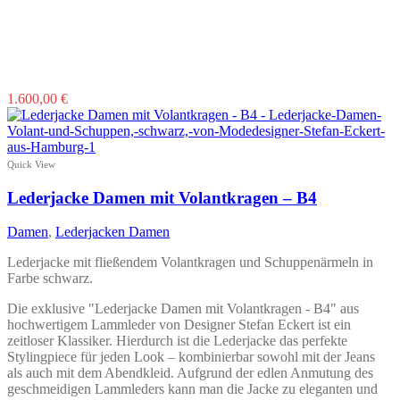
Dieses
1.600,00
€
Produkt
weist
mehrere
Varianten
Quick View
auf.
Die
Lederjacke Damen mit Volantkragen – B4
Optionen
können
Damen
,
Lederjacken Damen
auf
der
Lederjacke mit fließendem Volantkragen und Schuppenärmeln in
Produktseite
Farbe schwarz.
gewählt
werden
Die exklusive "Lederjacke Damen mit Volantkragen - B4" aus
hochwertigem Lammleder von Designer Stefan Eckert ist ein
zeitloser Klassiker. Hierdurch ist die Lederjacke das perfekte
Stylingpiece für jeden Look – kombinierbar sowohl mit der Jeans
als auch mit dem Abendkleid. Aufgrund der edlen Anmutung des
geschmeidigen Lammleders kann man die Jacke zu eleganten und