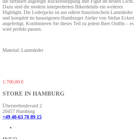
die raffiniert angelegte Rückensteppung Ihre Figur im besten Licht.
Dazu sind die modern interpretierten Bikerdetails ein weiteres
Highlight. Die Lederjacke ist aus edlem französischem Lammleder
und komplett im hauseigenen Hamburger Atelier von Stefan Eckert
angefertigt. Kombinieren Sie dieses Teil zu jedem Ihrer Outfits – es
wird perfekt passen.
Material: Lammleder
Dieses
1.700,00
€
Produkt
weist
STORE IN HAMBURG
mehrere
Varianten
Überseeboulevard 2
auf.
20457 Hamburg
Die
+49 40-63 70 89 15
Optionen
können
auf
der