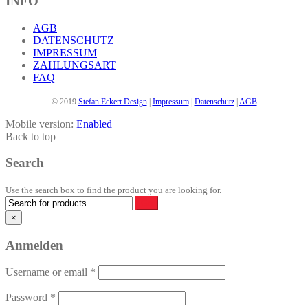
INFO
Produktseite
gewählt
AGB
werden
DATENSCHUTZ
IMPRESSUM
ZAHLUNGSART
FAQ
© 2019
Stefan Eckert Design
|
Impressum
|
Datenschutz
|
AGB
Mobile version:
Enabled
Back to top
Search
Use the search box to find the product you are looking for.
×
Anmelden
Username or email
*
Password
*