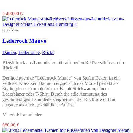
Dieses
5.400,00
€
Produkt
weist
mehrere
Quick View
Varianten
auf.
Lederrock Mauve
Die
Optionen
Damen
,
Lederröcke
,
Röcke
können
auf
Bleistiftrock aus Lammleder mit raffinierten Reißverschlüssen im
der
Rückteil.
Produktseite
gewählt
Der hochwertige "Lederrock Mauve" von Stefan Eckert ist ein
werden
zeitloser Klassiker. Dadurch eignet sich das Modell perfekt als
Stylingpiece – kombinierbar z.B. mit Strickwaren, einem
Lederblazer oder T-Shirt. Durch die edle Anmutung des
geschmeidigen Lammleders eignet sich der Rock sowohl für
elegante als auch geschäftliche Anlässe.
Material: Lammleder
Dieses
980,00
€
Produkt