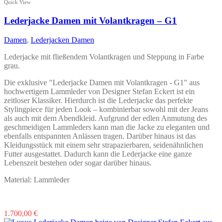
Quick View
Lederjacke Damen mit Volantkragen – G1
Damen
,
Lederjacken Damen
Lederjacke mit fließendem Volantkragen und Steppung in Farbe
grau.
Die exklusive "Lederjacke Damen mit Volantkragen - G1" aus
hochwertigem Lammleder von Designer Stefan Eckert ist ein
zeitloser Klassiker. Hierdurch ist die Lederjacke das perfekte
Stylingpiece für jeden Look – kombinierbar sowohl mit der Jeans
als auch mit dem Abendkleid. Aufgrund der edlen Anmutung des
geschmeidigen Lammleders kann man die Jacke zu eleganten und
ebenfalls entspannten Anlässen tragen. Darüber hinaus ist das
Kleidungsstück mit einem sehr strapazierbaren, seidenähnlichen
Futter ausgestattet. Dadurch kann die Lederjacke eine ganze
Lebenszeit bestehen oder sogar darüber hinaus.
Material: Lammleder
Dieses
1.700,00
€
Produkt