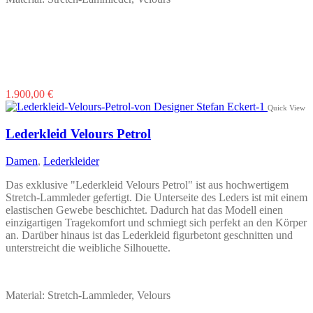
Dieses
1.900,00
€
Produkt
Quick View
weist
mehrere
Lederkleid Velours Petrol
Varianten
auf.
Damen
,
Lederkleider
Die
Optionen
Das exklusive "Lederkleid Velours Petrol" ist aus hochwertigem
können
Stretch-Lammleder gefertigt. Die Unterseite des Leders ist mit einem
auf
elastischen Gewebe beschichtet. Dadurch hat das Modell einen
der
einzigartigen Tragekomfort und schmiegt sich perfekt an den Körper
Produktseite
an. Darüber hinaus ist das Lederkleid figurbetont geschnitten und
gewählt
unterstreicht die weibliche Silhouette.
werden
Material: Stretch-Lammleder, Velours