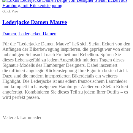
weist
mehrere
Quick View
Varianten
auf.
Lederjacke Damen Mauve
Die
Optionen
Damen
,
Lederjacken Damen
können
auf
Für die "Lederjacke Damen Mauve" ließ sich Stefan Eckert von den
der
Anfängen der Bikerbewegung inspirieren, die geprägt war von einer
Produktseite
unbändigen Sehnsucht nach Freiheit und Rebellion. Spüren Sie
gewählt
dieses Lebensgefühl zu jedem Augenblick mit dem Tragen dieses
werden
Signatur-Modells des Hamburger Designers. Dabei inszeniert
die raffiniert angelegte Rückensteppung Ihre Figur im besten Licht.
Dazu sind die modern interpretierten Bikerdetails ein weiteres
Highlight. Die Lederjacke ist aus edlem französischem Lammleder
und komplett im hauseigenen Hamburger Atelier von Stefan Eckert
angefertigt. Kombinieren Sie dieses Teil zu jedem Ihrer Outfits – es
wird perfekt passen.
Material: Lammleder