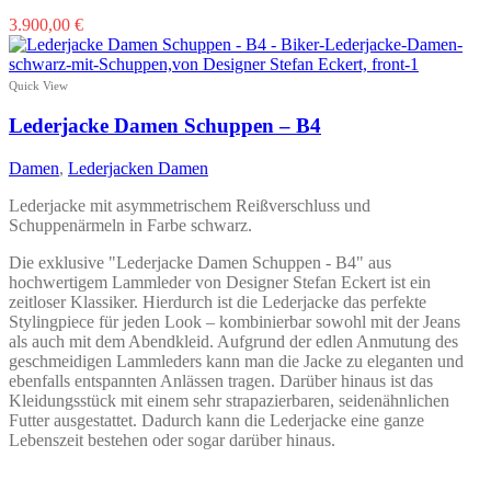
Dieses
3.900,00
€
Produkt
weist
mehrere
Quick View
Varianten
auf.
Lederjacke Damen Schuppen – B4
Die
Optionen
Damen
,
Lederjacken Damen
können
auf
Lederjacke mit asymmetrischem Reißverschluss und
der
Schuppenärmeln in Farbe schwarz.
Produktseite
gewählt
Die exklusive "Lederjacke Damen Schuppen - B4" aus
werden
hochwertigem Lammleder von Designer Stefan Eckert ist ein
zeitloser Klassiker. Hierdurch ist die Lederjacke das perfekte
Stylingpiece für jeden Look – kombinierbar sowohl mit der Jeans
als auch mit dem Abendkleid. Aufgrund der edlen Anmutung des
geschmeidigen Lammleders kann man die Jacke zu eleganten und
ebenfalls entspannten Anlässen tragen. Darüber hinaus ist das
Kleidungsstück mit einem sehr strapazierbaren, seidenähnlichen
Futter ausgestattet. Dadurch kann die Lederjacke eine ganze
Lebenszeit bestehen oder sogar darüber hinaus.