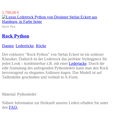
Dieses
1.700,00
€
Produkt
weist
mehrere
Quick View
Varianten
auf.
Rock Python
Die
Optionen
Damen
,
Lederröcke
,
Röcke
können
auf
Der exklusive "Rock Python" von Stefan Eckert ist ein zeitloser
der
Klassiker. Dadurch ist der Lederrock das perfekte Stylingpiece für
Produktseite
jeden Look – kombinierbar z.B. mit einer
Lederjacke
. Durch die
gewählt
edle Anmutung des aufregenden Pythonleders kann man den Rock
werden
hervorragend zu eleganten Anlässen tragen. Das Modell ist auf
Taillenhöhe geschnitten und verläuft in A-Form.
Material: Pythonleder
Nähere Information zur Herkunft unseres Leders erhalten Sie unter
den
FAQ.