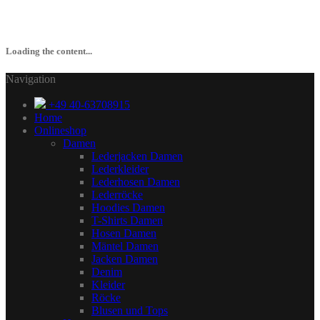
Loading the content...
Navigation
+49 40-63708915
Home
Onlineshop
Damen
Lederjacken Damen
Lederkleider
Lederhosen Damen
Lederröcke
Hoodies Damen
T-Shirts Damen
Hosen Damen
Mäntel Damen
Jacken Damen
Denim
Kleider
Röcke
Blusen und Tops