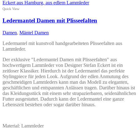
weist
mehrere
Quick View
Varianten
auf.
Ledermantel Damen mit Plisseefalten
Die
Optionen
Damen
,
Mäntel Damen
können
auf
Ledermantel mit kunstvoll handgearbeiteten Plisseefalten aus
der
Lammleder.
Produktseite
gewählt
Der exklusive "Ledermantel Damen mit Plisseefalten" aus
werden
hochwertigem Lammleder von Designer Stefan Eckert ist ein
zeitloser Klassiker. Hierdurch ist der Ledermantel das perfekte
Stylingpiece für jeden Look. Aufgrund der edlen Anmutung des
geschmeidigen Lammleders kann man das Modell zu eleganten,
geschäftlichen und entspannten Anlässen tragen. Darüber hinaus ist
das Kleidungsstück mit einem sehr strapazierbaren, seidenähnlichen
Futter ausgestattet. Dadurch kann der Ledermantel eine ganze
Lebenszeit bestehen oder sogar darüber hinaus.
Material: Lammleder