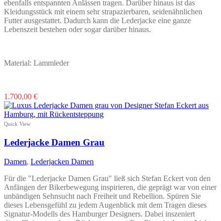
ebenfalls entspannten Anlässen tragen. Darüber hinaus ist das
Kleidungsstück mit einem sehr strapazierbaren, seidenähnlichen
Futter ausgestattet. Dadurch kann die Lederjacke eine ganze
Lebenszeit bestehen oder sogar darüber hinaus.
Material: Lammleder
Dieses
1.700,00
€
Produkt
weist
mehrere
Quick View
Varianten
auf.
Lederjacke Damen Grau
Die
Optionen
Damen
,
Lederjacken Damen
können
auf
Für die "Lederjacke Damen Grau" ließ sich Stefan Eckert von den
der
Anfängen der Bikerbewegung inspirieren, die geprägt war von einer
Produktseite
unbändigen Sehnsucht nach Freiheit und Rebellion. Spüren Sie
gewählt
dieses Lebensgefühl zu jedem Augenblick mit dem Tragen dieses
werden
Signatur-Modells des Hamburger Designers. Dabei inszeniert