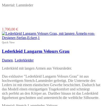
Material: Lammleder
Dieses
1.700,00
€
Produkt
weist
mehrere
Quick View
Varianten
auf.
Lederkleid Langarm Velours Grau
Die
Optionen
Damen
,
Lederkleider
können
auf
Lederkleid mit langen Armen aus Veloursleder.
der
Produktseite
Das exklusive "Lederkleid Langarm Velours Grau" ist aus
gewählt
hochwertigem Stretch-Lammleder gefertigt. Die Unterseite des
werden
Leders ist mit einem elastischen Gewebe beschichtet. Dadurch hat
das Modell einen einzigartigen Tragekomfort und schmiegt
sich perfekt an den Körper an. Darüber hinaus ist das Lederkleid
figurbetont geschnitten und unterstreicht die weibliche Silhouette.
Material: Stretch-Lammleder, Velours