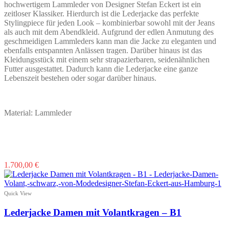
werden
hochwertigem Lammleder von Designer Stefan Eckert ist ein
zeitloser Klassiker. Hierdurch ist die Lederjacke das perfekte
Stylingpiece für jeden Look – kombinierbar sowohl mit der Jeans
als auch mit dem Abendkleid. Aufgrund der edlen Anmutung des
geschmeidigen Lammleders kann man die Jacke zu eleganten und
ebenfalls entspannten Anlässen tragen. Darüber hinaus ist das
Kleidungsstück mit einem sehr strapazierbaren, seidenähnlichen
Futter ausgestattet. Dadurch kann die Lederjacke eine ganze
Lebenszeit bestehen oder sogar darüber hinaus.
Material: Lammleder
Dieses
1.700,00
€
Produkt
weist
mehrere
Quick View
Varianten
auf.
Lederjacke Damen mit Volantkragen – B1
Die
Optionen