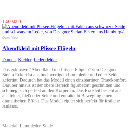
Dieses
1.600,00
€
Produkt
weist
mehrere
Quick View
Varianten
auf.
Abendkleid mit Plissee-Flügeln
Die
Optionen
Damen
,
Kleider
,
Lederkleider
können
auf
Das exklusive "Abendkleid mit Plissee-Flügeln" von Designer
der
Stefan Eckert ist aus hochwertigem Lammleder und edler Seide
Produktseite
gefertigt. Dadurch hat das Modell einen einzigartigen Tragekomfort.
gewählt
Darüber hinaus ist der obere Bereich figurbetont geschnitten und
werden
schmiegt sich perfekt an den Körper an. Das Rockteil besteht aus
aus feiner, fließender Seide und entfaltet in Bewegung einen
dramatischen Effekt. Das Modell eignet sich perfekt für festliche
Anlässe.
Material: Lammleder, Seide