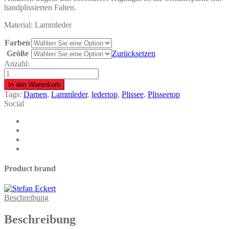
handplissierten Falten.
Material: Lammleder
Farben
Größe
Zurücksetzen
Anzahl:
Leder
Top
In den Warenkorb
Metallic
Tags:
Damen
,
Lammleder
,
ledertop
,
Plissee
,
Plisseetop
quantity
Social
Product brand
Beschreibung
Beschreibung