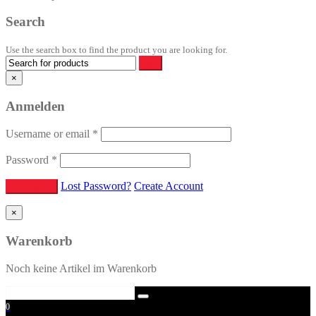
Search
Use the search box to find the product you are looking for.
×
Anmelden
Username or email
*
Password
*
Lost Password?
Create Account
×
Warenkorb
Noch keine Artikel im Warenkorb
0