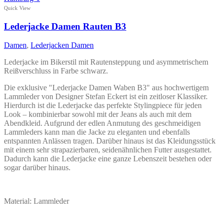
Varianten
Quick View
auf.
Die
Lederjacke Damen Rauten B3
Optionen
können
Damen
,
Lederjacken Damen
auf
der
Lederjacke im Bikerstil mit Rautensteppung und asymmetrischem
Produktseite
Reißverschluss in Farbe schwarz.
gewählt
werden
Die exklusive "Lederjacke Damen Waben B3" aus hochwertigem
Lammleder von Designer Stefan Eckert ist ein zeitloser Klassiker.
Hierdurch ist die Lederjacke das perfekte Stylingpiece für jeden
Look – kombinierbar sowohl mit der Jeans als auch mit dem
Abendkleid. Aufgrund der edlen Anmutung des geschmeidigen
Lammleders kann man die Jacke zu eleganten und ebenfalls
entspannten Anlässen tragen. Darüber hinaus ist das Kleidungsstück
mit einem sehr strapazierbaren, seidenähnlichen Futter ausgestattet.
Dadurch kann die Lederjacke eine ganze Lebenszeit bestehen oder
sogar darüber hinaus.
Material: Lammleder