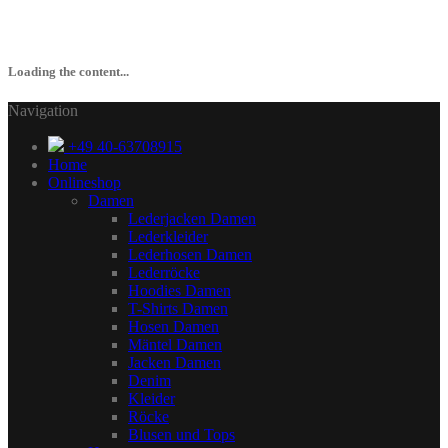
Loading the content...
Navigation
+49 40-63708915
Home
Onlineshop
Damen
Lederjacken Damen
Lederkleider
Lederhosen Damen
Lederröcke
Hoodies Damen
T-Shirts Damen
Hosen Damen
Mäntel Damen
Jacken Damen
Denim
Kleider
Röcke
Blusen und Tops