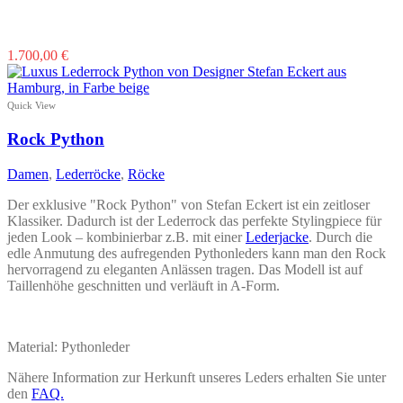
Dieses
1.700,00
€
Produkt
weist
mehrere
Quick View
Varianten
auf.
Rock Python
Die
Optionen
Damen
,
Lederröcke
,
Röcke
können
auf
Der exklusive "Rock Python" von Stefan Eckert ist ein zeitloser
der
Klassiker. Dadurch ist der Lederrock das perfekte Stylingpiece für
Produktseite
jeden Look – kombinierbar z.B. mit einer
Lederjacke
. Durch die
gewählt
edle Anmutung des aufregenden Pythonleders kann man den Rock
werden
hervorragend zu eleganten Anlässen tragen. Das Modell ist auf
Taillenhöhe geschnitten und verläuft in A-Form.
Material: Pythonleder
Nähere Information zur Herkunft unseres Leders erhalten Sie unter
den
FAQ.