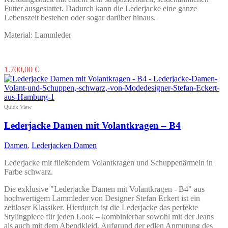
Futter ausgestattet. Dadurch kann die Lederjacke eine ganze
Lebenszeit bestehen oder sogar darüber hinaus.
Material: Lammleder
Dieses
1.700,00
€
Produkt
weist
mehrere
Varianten
Quick View
auf.
Die
Lederjacke Damen mit Volantkragen – B4
Optionen
können
Damen
,
Lederjacken Damen
auf
der
Lederjacke mit fließendem Volantkragen und Schuppenärmeln in
Produktseite
Farbe schwarz.
gewählt
werden
Die exklusive "Lederjacke Damen mit Volantkragen - B4" aus
hochwertigem Lammleder von Designer Stefan Eckert ist ein
zeitloser Klassiker. Hierdurch ist die Lederjacke das perfekte
Stylingpiece für jeden Look – kombinierbar sowohl mit der Jeans
als auch mit dem Abendkleid. Aufgrund der edlen Anmutung des