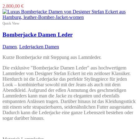
Dieses
2.800,00
€
Produkt
weist
mehrere
Quick View
Varianten
auf.
Bomberjacke Damen Leder
Die
Optionen
Damen
,
Lederjacken Damen
können
auf
Kurze Bomberjacke mit Steppung aus Lammleder.
der
Produktseite
Die exklusive "Bomberjacke Damen Leder" aus hochwertigem
gewählt
Lammleder von Designer Stefan Eckert ist ein zeitloser Klassiker.
werden
Hierdurch ist die Lederjacke das perfekte Stylingpiece für jeden
Look – kombinierbar sowohl mit der Jeans als auch mit dem
Abendkleid. Aufgrund der edlen Anmutung des geschmeidigen
Lammleders kann man die Jacke zu eleganten und ebenfalls
entspannten Anlässen tragen. Darüber hinaus ist das Kleidungsstück
mit einem sehr strapazierbaren, seidenähnlichen Futter ausgestattet.
Dadurch kann die Lederjacke eine ganze Lebenszeit bestehen oder
sogar darüber hinaus.