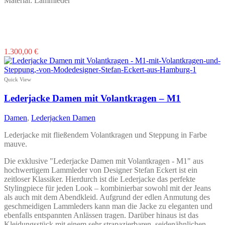
Material: Lammleder
Dieses
1.300,00
€
Produkt
weist
mehrere
Quick View
Varianten
auf.
Lederjacke Damen mit Volantkragen – M1
Die
Optionen
Damen
,
Lederjacken Damen
können
auf
Lederjacke mit fließendem Volantkragen und Steppung in Farbe
der
mauve.
Produktseite
gewählt
Die exklusive "Lederjacke Damen mit Volantkragen - M1" aus
werden
hochwertigem Lammleder von Designer Stefan Eckert ist ein
zeitloser Klassiker. Hierdurch ist die Lederjacke das perfekte
Stylingpiece für jeden Look – kombinierbar sowohl mit der Jeans
als auch mit dem Abendkleid. Aufgrund der edlen Anmutung des
geschmeidigen Lammleders kann man die Jacke zu eleganten und
ebenfalls entspannten Anlässen tragen. Darüber hinaus ist das
Kleidungsstück mit einem sehr strapazierbaren, seidenähnlichen