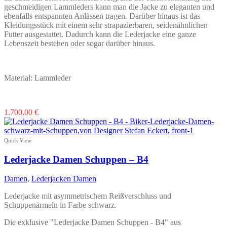
geschmeidigen Lammleders kann man die Jacke zu eleganten und
ebenfalls entspannten Anlässen tragen. Darüber hinaus ist das
Kleidungsstück mit einem sehr strapazierbaren, seidenähnlichen
Futter ausgestattet. Dadurch kann die Lederjacke eine ganze
Lebenszeit bestehen oder sogar darüber hinaus.
Material: Lammleder
Dieses
1.700,00
€
Produkt
weist
mehrere
Quick View
Varianten
auf.
Lederjacke Damen Schuppen – B4
Die
Optionen
Damen
,
Lederjacken Damen
können
auf
Lederjacke mit asymmetrischem Reißverschluss und
der
Schuppenärmeln in Farbe schwarz.
Produktseite
gewählt
Die exklusive "Lederjacke Damen Schuppen - B4" aus