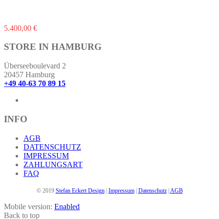
Dieses
5.400,00
€
Produkt
weist
STORE IN HAMBURG
mehrere
Varianten
Überseeboulevard 2
auf.
20457 Hamburg
Die
+49 40-63 70 89 15
Optionen
können
auf
der
INFO
Produktseite
gewählt
AGB
werden
DATENSCHUTZ
IMPRESSUM
ZAHLUNGSART
FAQ
© 2019
Stefan Eckert Design
|
Impressum
|
Datenschutz
|
AGB
Mobile version:
Enabled
Back to top