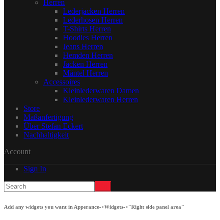
Herren
Lederjacken Herren
Lederhosen Herren
T-Shirts Herren
Hoodies Herren
Jeans Herren
Hemden Herren
Jacken Herren
Mäntel Herren
Accessoires
Kleinlederwaren Damen
Kleinlederwaren Herren
Store
Maßanfertigung
Über Stefan Eckert
Nachhaltigkeit
Account
Sign In
Add any widgets you want in Apperance->Widgets->"Right side panel area"