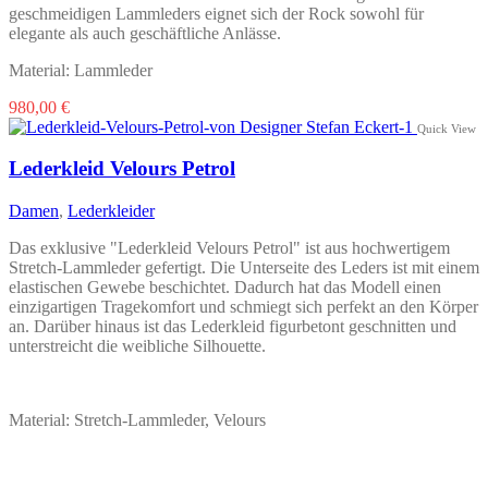
geschmeidigen Lammleders eignet sich der Rock sowohl für
elegante als auch geschäftliche Anlässe.
Material: Lammleder
Dieses
980,00
€
Produkt
Quick View
weist
mehrere
Lederkleid Velours Petrol
Varianten
auf.
Damen
,
Lederkleider
Die
Optionen
Das exklusive "Lederkleid Velours Petrol" ist aus hochwertigem
können
Stretch-Lammleder gefertigt. Die Unterseite des Leders ist mit einem
auf
elastischen Gewebe beschichtet. Dadurch hat das Modell einen
der
einzigartigen Tragekomfort und schmiegt sich perfekt an den Körper
Produktseite
an. Darüber hinaus ist das Lederkleid figurbetont geschnitten und
gewählt
unterstreicht die weibliche Silhouette.
werden
Material: Stretch-Lammleder, Velours