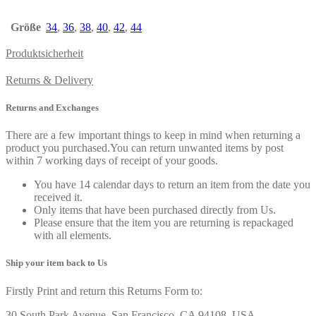
Größe
34
,
36
,
38
,
40
,
42
,
44
Produktsicherheit
Returns & Delivery
Returns and Exchanges
There are a few important things to keep in mind when returning a
product you purchased.You can return unwanted items by post
within 7 working days of receipt of your goods.
You have 14 calendar days to return an item from the date you
received it.
Only items that have been purchased directly from Us.
Please ensure that the item you are returning is repackaged
with all elements.
Ship your item back to Us
Firstly Print and return this Returns Form to:
30 South Park Avenue, San Francisco, CA 94108, USA