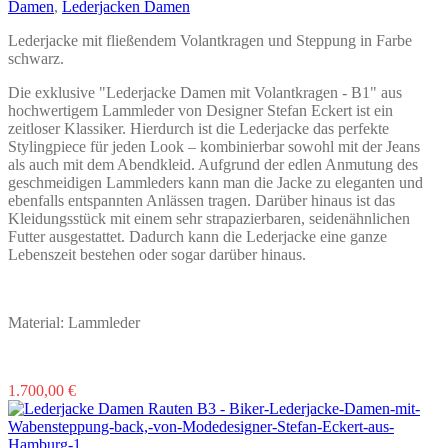
Damen
,
Lederjacken Damen
können
auf
Lederjacke mit fließendem Volantkragen und Steppung in Farbe
der
schwarz.
Produktseite
gewählt
Die exklusive "Lederjacke Damen mit Volantkragen - B1" aus
werden
hochwertigem Lammleder von Designer Stefan Eckert ist ein
zeitloser Klassiker. Hierdurch ist die Lederjacke das perfekte
Stylingpiece für jeden Look – kombinierbar sowohl mit der Jeans
als auch mit dem Abendkleid. Aufgrund der edlen Anmutung des
geschmeidigen Lammleders kann man die Jacke zu eleganten und
ebenfalls entspannten Anlässen tragen. Darüber hinaus ist das
Kleidungsstück mit einem sehr strapazierbaren, seidenähnlichen
Futter ausgestattet. Dadurch kann die Lederjacke eine ganze
Lebenszeit bestehen oder sogar darüber hinaus.
Material: Lammleder
Dieses
1.700,00
€
Produkt
weist
mehrere