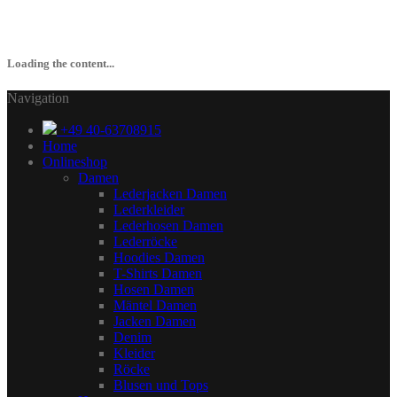
Loading the content...
Navigation
+49 40-63708915
Home
Onlineshop
Damen
Lederjacken Damen
Lederkleider
Lederhosen Damen
Lederröcke
Hoodies Damen
T-Shirts Damen
Hosen Damen
Mäntel Damen
Jacken Damen
Denim
Kleider
Röcke
Blusen und Tops