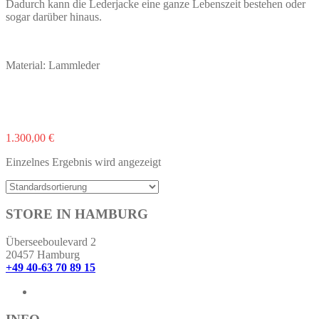
Dadurch kann die Lederjacke eine ganze Lebenszeit bestehen oder
sogar darüber hinaus.
Material: Lammleder
Dieses
1.300,00
€
Produkt
Einzelnes Ergebnis wird angezeigt
weist
mehrere
Varianten
auf.
STORE IN HAMBURG
Die
Optionen
können
Überseeboulevard 2
auf
20457 Hamburg
der
+49 40-63 70 89 15
Produktseite
gewählt
werden