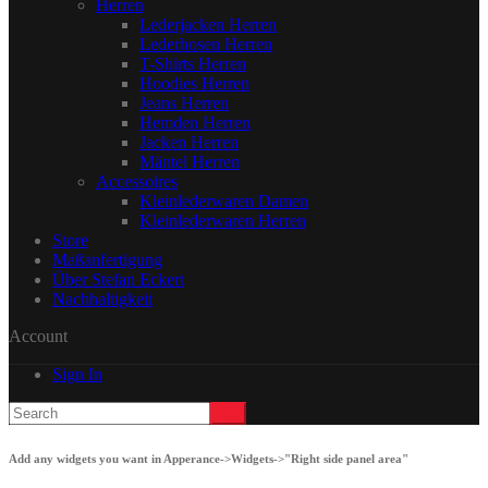
Herren
Lederjacken Herren
Lederhosen Herren
T-Shirts Herren
Hoodies Herren
Jeans Herren
Hemden Herren
Jacken Herren
Mäntel Herren
Accessoires
Kleinlederwaren Damen
Kleinlederwaren Herren
Store
Maßanfertigung
Über Stefan Eckert
Nachhaltigkeit
Account
Sign In
Add any widgets you want in Apperance->Widgets->"Right side panel area"