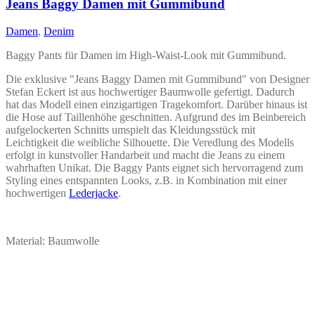
auf.
Jeans Baggy Damen mit Gummibund
Die
Optionen
Damen
,
Denim
können
auf
Baggy Pants für Damen im High-Waist-Look mit Gummibund.
der
Produktseite
Die exklusive "Jeans Baggy Damen mit Gummibund" von Designer
gewählt
Stefan Eckert ist aus hochwertiger Baumwolle gefertigt. Dadurch
werden
hat das Modell einen einzigartigen Tragekomfort. Darüber hinaus ist
die Hose auf Taillenhöhe geschnitten. Aufgrund des im Beinbereich
aufgelockerten Schnitts umspielt das Kleidungsstück mit
Leichtigkeit die weibliche Silhouette. Die Veredlung des Modells
erfolgt in kunstvoller Handarbeit und macht die Jeans zu einem
wahrhaften Unikat. Die Baggy Pants eignet sich hervorragend zum
Styling eines entspannten Looks, z.B. in Kombination mit einer
hochwertigen
Lederjacke
.
Material: Baumwolle