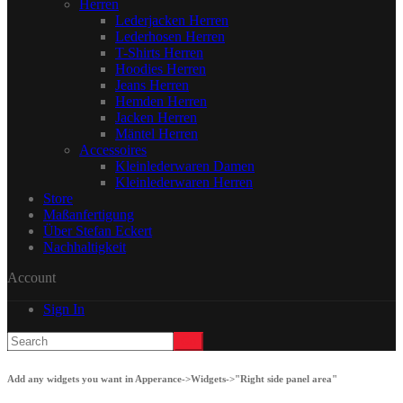
Herren
Lederjacken Herren
Lederhosen Herren
T-Shirts Herren
Hoodies Herren
Jeans Herren
Hemden Herren
Jacken Herren
Mäntel Herren
Accessoires
Kleinlederwaren Damen
Kleinlederwaren Herren
Store
Maßanfertigung
Über Stefan Eckert
Nachhaltigkeit
Account
Sign In
Add any widgets you want in Apperance->Widgets->"Right side panel area"