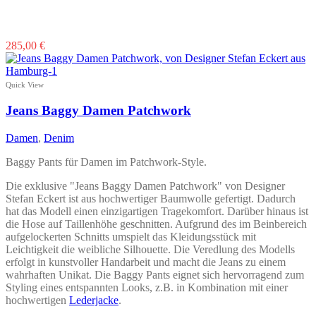
Dieses
285,00
€
Produkt
weist
mehrere
Quick View
Varianten
auf.
Jeans Baggy Damen Patchwork
Die
Optionen
Damen
,
Denim
können
auf
Baggy Pants für Damen im Patchwork-Style.
der
Produktseite
Die exklusive "Jeans Baggy Damen Patchwork" von Designer
gewählt
Stefan Eckert ist aus hochwertiger Baumwolle gefertigt. Dadurch
werden
hat das Modell einen einzigartigen Tragekomfort. Darüber hinaus ist
die Hose auf Taillenhöhe geschnitten. Aufgrund des im Beinbereich
aufgelockerten Schnitts umspielt das Kleidungsstück mit
Leichtigkeit die weibliche Silhouette. Die Veredlung des Modells
erfolgt in kunstvoller Handarbeit und macht die Jeans zu einem
wahrhaften Unikat. Die Baggy Pants eignet sich hervorragend zum
Styling eines entspannten Looks, z.B. in Kombination mit einer
hochwertigen
Lederjacke
.