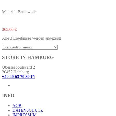
Material: Baumwolle
Dieses
365,00
€
Produkt
Alle 3 Ergebnisse werden angezeigt
weist
mehrere
Varianten
auf.
STORE IN HAMBURG
Die
Optionen
können
Überseeboulevard 2
auf
20457 Hamburg
der
+49 40-63 70 89 15
Produktseite
gewählt
werden
INFO
AGB
DATENSCHUTZ
IMPRESSUM