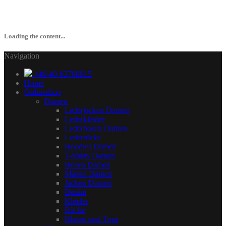
Loading the content...
Navigation
+49 40-63708915
Home
Onlineshop
Damen
Lederjacken Damen
Lederkleider
Lederhosen Damen
Lederröcke
Hoodies Damen
T-Shirts Damen
Hosen Damen
Mäntel Damen
Jacken Damen
Denim
Kleider
Röcke
Blusen und Tops