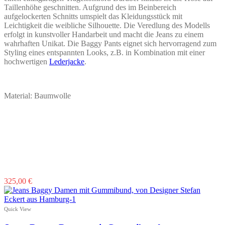
Taillenhöhe geschnitten. Aufgrund des im Beinbereich
aufgelockerten Schnitts umspielt das Kleidungsstück mit
Leichtigkeit die weibliche Silhouette. Die Veredlung des Modells
erfolgt in kunstvoller Handarbeit und macht die Jeans zu einem
wahrhaften Unikat. Die Baggy Pants eignet sich hervorragend zum
Styling eines entspannten Looks, z.B. in Kombination mit einer
hochwertigen
Lederjacke
.
Material: Baumwolle
Dieses
325,00
€
Produkt
weist
mehrere
Quick View
Varianten